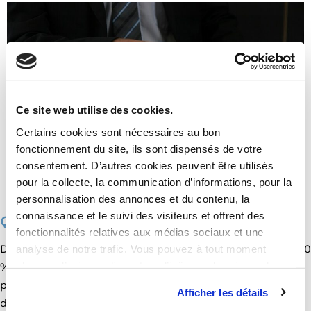
Ce site web utilise des cookies.
Certains cookies sont nécessaires au bon
fonctionnement du site, ils sont dispensés de votre
consentement. D’autres cookies peuvent être utilisés
pour la collecte, la communication d’informations, pour la
personnalisation des annonces et du contenu, la
connaissance et le suivi des visiteurs et offrent des
Quel coût pour la gestion locative ?
fonctionnalités relatives aux médias sociaux et une
analyse de notre trafic. Vous pouvez à tout moment
De manière générale, ce coût est compris entre 5 % et 10
changer d’avis en cliquant sur l’icône en bas à gauche.
% du montant des loyers encaissés hors taxes. Celui-ci
peut être définit librement par le prestataire mais
Afficher les détails
dépend toutefois de plusieurs éléments, dont