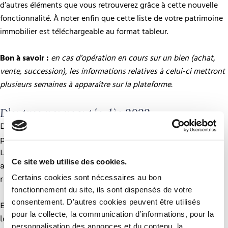
d’autres éléments que vous retrouverez grâce à cette nouvelle
fonctionnalité. À noter enfin que cette liste de votre patrimoine
immobilier est téléchargeable au format tableur.
Bon à savoir :
en cas d’opération en cours sur un bien (achat,
vente, succession), les informations relatives à celui-ci mettront
plusieurs semaines à apparaître sur la plateforme.
D’autres nouveautés dès 2022
Dès l’automne 2022, il sera ainsi possible pour le
propriétaire d’effectuer sa déclaration foncière en ligne.
Les démarches liées à la taxe d’urbanisme seront par
Ce site web utilise des cookies.
ailleurs regroupées en une seule et unique action à
Certains cookies sont nécessaires au bon
réaliser.
fonctionnement du site, ils sont dispensés de votre
consentement. D’autres cookies peuvent être utilisés
Enfin, les personnes qui réalisent un investissement
pour la collecte, la communication d’informations, pour la
locatif pourront dès 2023 déclarer leurs locataires ainsi
personnalisation des annonces et du contenu, la