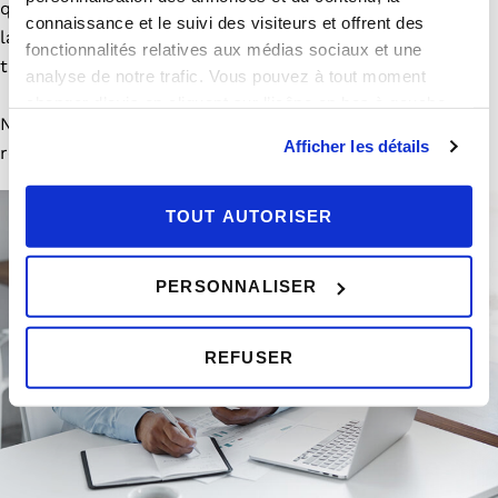
que le montant de leurs loyers perçus dans le cadre de
connaissance et le suivi des visiteurs et offrent des
la location. Chaque bien pourra aussi être déclaré en
fonctionnalités relatives aux médias sociaux et une
tant que résidence principale ou secondaire.
analyse de notre trafic. Vous pouvez à tout moment
changer d’avis en cliquant sur l’icône en bas à gauche.
Nos conseillers experts sont à votre disposition pour la
Afficher les détails
réalisation de l’ensemble de ces démarches.
TOUT AUTORISER
PERSONNALISER
REFUSER