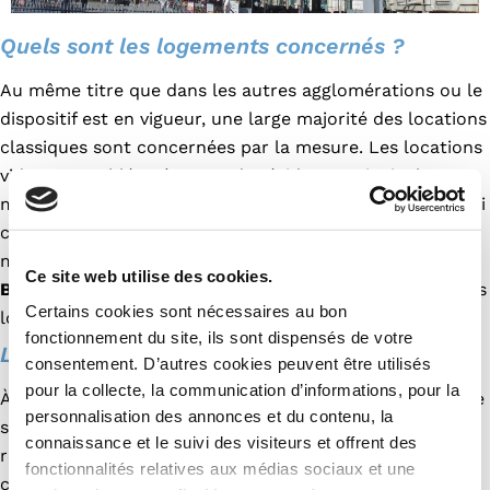
Quels sont les logements concernés ?
Au même titre que dans les autres agglomérations ou le
dispositif est en vigueur, une large majorité des locations
classiques sont concernées par la mesure. Les locations
vides et meublées, à usage de résidence principale ou
mixte (professionnel), ainsi que le bail mobilité sont ainsi
concernés par le futur encadrement des loyers
montpelliérain.
Ce site web utilise des cookies.
Bon à savoir
: le plafonnement concerne le montant des
Certains cookies sont nécessaires au bon
loyers hors charges.
fonctionnement du site, ils sont dispensés de votre
Les cas qui peuvent échapper au dispositif
consentement. D’autres cookies peuvent être utilisés
pour la collecte, la communication d’informations, pour la
À contrario, les logements situés dans des résidences de
personnalisation des annonces et du contenu, la
services gérées par un bailleur commercial (ex :
connaissance et le suivi des visiteurs et offrent des
résidences étudiantes, de tourisme, séniors…), ainsi que
fonctionnalités relatives aux médias sociaux et une
ceux remis en location après 18 mois de vacance