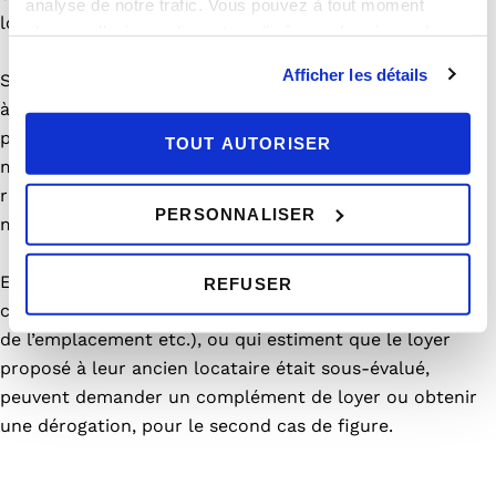
analyse de notre trafic. Vous pouvez à tout moment
locative, ne sont pas concernés par le dispositif.
changer d’avis en cliquant sur l’icône en bas à gauche.
Afficher les détails
Si le logement subit des travaux de réhabilitation visant
à améliorer son confort, une réévaluation du loyer
pourra par ailleurs être proposée par le propriétaire. Le
TOUT AUTORISER
montant des rénovations engagées devra alors
représenter 1 an de loyer pour les baux renouvelés et 6
PERSONNALISER
mois pour une mise en location nouvelle.
Enfin, les bailleurs des logements qui justifient de
REFUSER
caractéristiques exceptionnelles (ex : qualité de la vue,
de l’emplacement etc.), ou qui estiment que le loyer
proposé à leur ancien locataire était sous-évalué,
peuvent demander un complément de loyer ou obtenir
une dérogation, pour le second cas de figure.