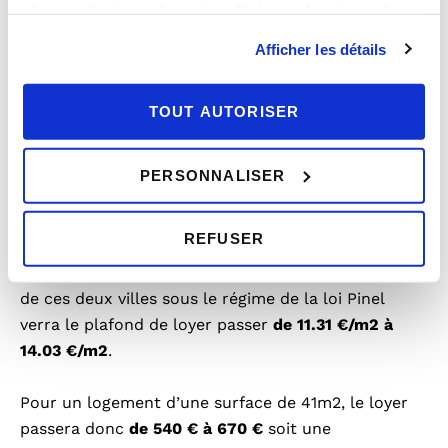
propriétaires
changer d’avis en cliquant sur l’icône en bas à gauche.
Les plafonds de loyers applicables aux logements
Afficher les détails
locatifs privés sont plus élevés dans les zones
tendues. Cela permet aux bailleurs de logements
TOUT AUTORISER
issus de zones réévaluées de fixer des loyers plus
importants.
PERSONNALISER
Prenons l’exemple des villes de Rennes et Nantes
qui passent désormais en zone A, qui définit les
REFUSER
zones très tendues.
Un propriétaire d’un logement de 41m² dans l’une
de ces deux villes sous le régime de la loi Pinel
verra le plafond de loyer passer
de 11.31 €/m2 à
14.03 €/m2
.
Pour un logement d’une surface de 41m2, le loyer
passera donc
de 540 € à 670 €
soit une