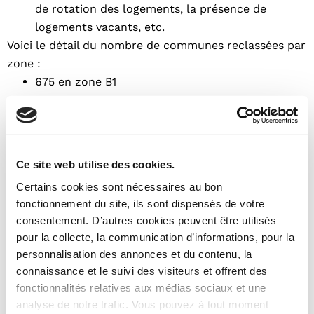
de rotation des logements, la présence de
logements vacants, etc.
Voici le détail du nombre de communes reclassées par
zone :
675 en zone B1
142 en zone A
48 en zone Abis
Conséquences du nouveau zonage sur
Ce site web utilise des cookies.
l'investissement locatif
Certains cookies sont nécessaires au bon
fonctionnement du site, ils sont dispensés de votre
consentement. D’autres cookies peuvent être utilisés
Le nouveau zonage ABC a pour conséquence
pour la collecte, la communication d’informations, pour la
principale de moduler l’accès à certains dispositifs
personnalisation des annonces et du contenu, la
d’aide au logement et d’encadrement des loyers.
connaissance et le suivi des visiteurs et offrent des
fonctionnalités relatives aux médias sociaux et une
Hausse de la rentabilité pour les
analyse de notre trafic. Vous pouvez à tout moment