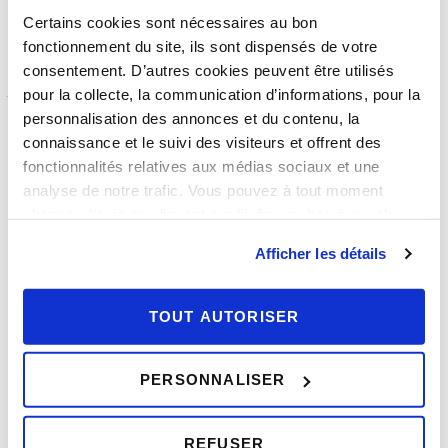
Certains cookies sont nécessaires au bon
fonctionnement du site, ils sont dispensés de votre
Déclaration de revenus 2024 : quels
consentement. D’autres cookies peuvent être utilisés
justificatifs en cas de contrôle ?
pour la collecte, la communication d’informations, pour la
personnalisation des annonces et du contenu, la
connaissance et le suivi des visiteurs et offrent des
Suite à la déclaration de revenus effectuée en ligne ou
fonctionnalités relatives aux médias sociaux et une
par voie postale, il se peut que des contrôles aient lieu
analyse de notre trafic. Vous pouvez à tout moment
afin de vérifier la conformité de l’investisseur. Dans ce
changer d’avis en cliquant sur l’icône en bas à gauche.
cas, une liste de documents est à fournir qui varie
selon votre situation.
Afficher les détails
Si le bien est acquis en VEFA :
Attestation notariée de propriété
TOUT AUTORISER
Copie de la déclaration d’achèvement des
travaux
PERSONNALISER
Récépissé de réception par la mairie de la
décision
Si le bien est construit par le contribuable lui-même :
REFUSER