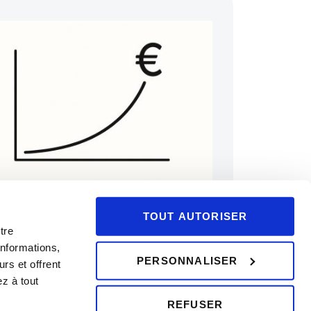
GESTION
05/05/2025
nvestissement : les rendements des
lasses d’actifs sur 5 ans
TOUT AUTORISER
tre
informations,
PERSONNALISER
rs et offrent
z à tout
REFUSER