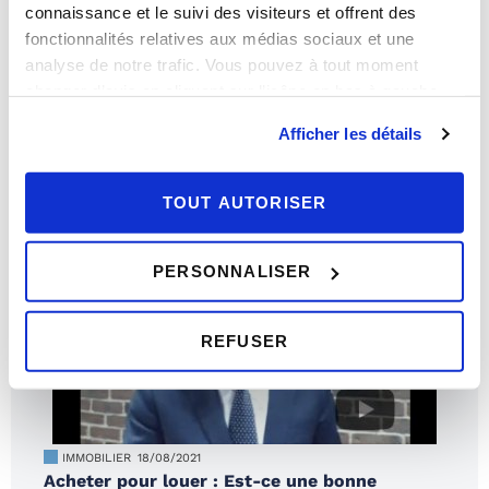
connaissance et le suivi des visiteurs et offrent des
fonctionnalités relatives aux médias sociaux et une
analyse de notre trafic. Vous pouvez à tout moment
IMMOBILIER
20/12/2021
changer d’avis en cliquant sur l’icône en bas à gauche.
Le logement idéal des français en 2022
Afficher les détails
TOUT AUTORISER
PERSONNALISER
REFUSER
IMMOBILIER
18/08/2021
Acheter pour louer : Est-ce une bonne