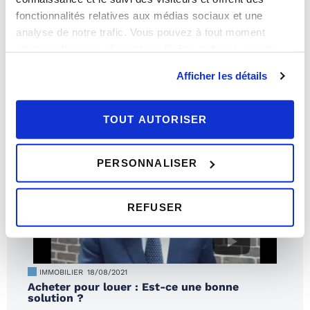
fonctionnalités relatives aux médias sociaux et une
analyse de notre trafic. Vous pouvez à tout moment
IMMOBILIER
20/12/2021
Le logement idéal des français en 2022
changer d’avis en cliquant sur l’icône en bas à gauche.
Afficher les détails
TOUT AUTORISER
PERSONNALISER
REFUSER
IMMOBILIER
18/08/2021
Acheter pour louer : Est-ce une bonne
solution ?